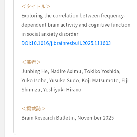
＜タイトル＞
Exploring the correlation between frequency-
dependent brain activity and cognitive function
in social anxiety disorder
DOI:10.1016/j.brainresbull.2025.111603
＜著者＞
Junbing He, Nadire Aximu, Tokiko Yoshida,
Yuko Isobe, Yusuke Sudo, Koji Matsumoto, Eiji
Shimizu, Yoshiyuki Hirano
＜掲載誌＞
Brain Research Bulletin, November 2025